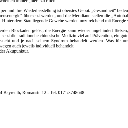
 scheinen immer „hier“ zu rufen.
er und ihre Wiederherstellung ist oberstes Gebot. „Gesundheit“ bedeu
ensenergie“ übersetzt werden, und die Meridiane stellen die „Autobah
. Hinter dem Stau liegende Gewebe werden unzureichend mit Energie ve
den Blockaden gelöst, die Energie kann wieder ungehindert fließen, 
etzt die traditionelle chinesische Medizin viel auf Prävention, ein gut
ersucht und je nach seinem Syndrom behandelt werden. Was für uns 
egen auch jeweils individuell behandelt.
der Akupunktur.
444 Bayreuth, Romanstr. 12 - Tel. 0171/3748648