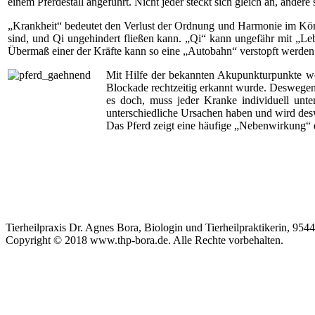
einem Pferdestall angeführt. Nicht jeder steckt sich gleich an, andere
„Krankheit“ bedeutet den Verlust der Ordnung und Harmonie im Körp
sind, und Qi ungehindert fließen kann. „Qi“ kann ungefähr mit „Leb
Übermaß einer der Kräfte kann so eine „Autobahn“ verstopft werden
Mit Hilfe der bekannten Akupunkturpunkte wer
Blockade rechtzeitig erkannt wurde. Deswegen s
es doch, muss jeder Kranke individuell unt
unterschiedliche Ursachen haben und wird desw
Das Pferd zeigt eine häufige „Nebenwirkung“ 
Tierheilpraxis Dr. Agnes Bora, Biologin und Tierheilpraktikerin, 95
Copyright © 2018 www.thp-bora.de. Alle Rechte vorbehalten.